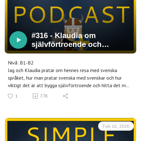
#316 - Klaudia om
självförtroende och
tillhörighet (confidence and
belonging)
Nivå: B1-B2
Jag och Klaudia pratar om hennes resa med svenska
språket, hur man pratar svenska med svenskar och hur
viktigt det är att bygga självförtroende och hitta det man
gillar i språket.
1
7.7K
Vi pratar också om tillhörighet - känslan att man hör
hemma någonstans, något som är starkt kopplat till
språk. Speciellt för att få språket att kännas som "mitt
språk".
Feb 16, 2026
Kolla in andra videor och intervjuer med Klaudia här:
https://linktr.ee/klaudiaswedish