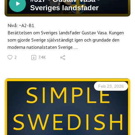
Sveriges landsfader
Nivå: ~A2-B1
Berättelsen om Sveriges landsfader Gustav Vasa. Kungen
som gjorde Sverige självständigt igen och grundade den
moderna nationalstaten Sverige.
Lyssna också på dessa avsnitt:
2
7.4K
#193 - Kalmarunionen
#227 - Stormaktstiden
Vill du få transkripten, men också en community av andra
som lär sig svenska? Bli medlem på Simple Swedish
Feb 23, 2026
Center för bara 9€ i månaden. Klicka här för en gratis
provperiod i 7 dagar.