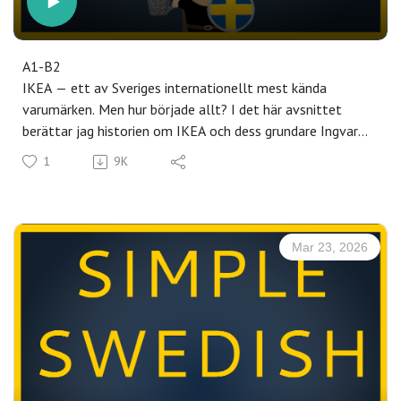
A1-B2
IKEA — ett av Sveriges internationellt mest kända
varumärken. Men hur började allt? I det här avsnittet
berättar jag historien om IKEA och dess grundare Ingvar
Kamprad, mannen från Småland som startade ett företag
1
9K
vid 17 års ålder och revolutionerade hela möbelindustrin.
Avsnittet finns också på YouTube.
Bli poddssupporter och få:
✅ Transkribering med ordlista för svåra ord
Mar 23, 2026
✅ Quiz med frågor för att testa din förståelse
✅ Tvåspråkig transkribering med engelsk översättning
✅ Community med andra som lär sig svenska
👉 Klicka här för en 7 dagars gratis provperiod