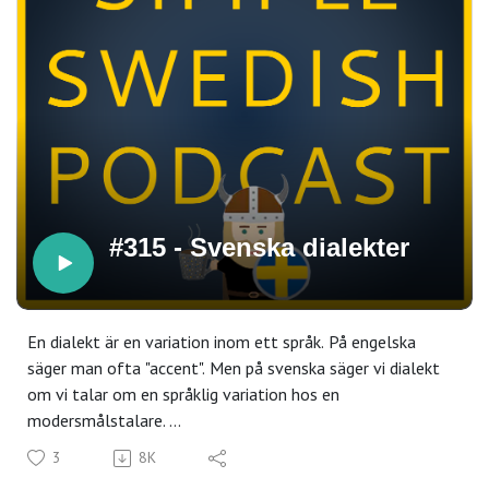
Vad behöver du göra att nå flytande svenska? Gör det här
GRATIS quizzet och se vad du behöver jobba på!
#315 - Svenska dialekter
En dialekt är en variation inom ett språk. På engelska
säger man ofta "accent". Men på svenska säger vi dialekt
om vi talar om en språklig variation hos en
modersmålstalare.
Här kommer ett avsnitt om svenska dialekter!
3
8K
Länk till nyhetsbrevet här