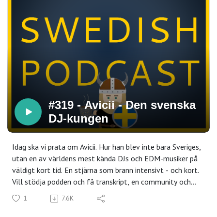
#319 - Avicii - Den svenska
DJ-kungen
Idag ska vi prata om Avicii. Hur han blev inte bara Sveriges,
utan en av världens mest kända DJs och EDM-musiker på
väldigt kort tid. En stjärna som brann intensivt - och kort.
Vill stödja podden och få transkript, en community och
uppgifter till varje avsnitt? Klicka här för en 7 dagars
1
7.6K
provperiod på Simple Swedish Center!