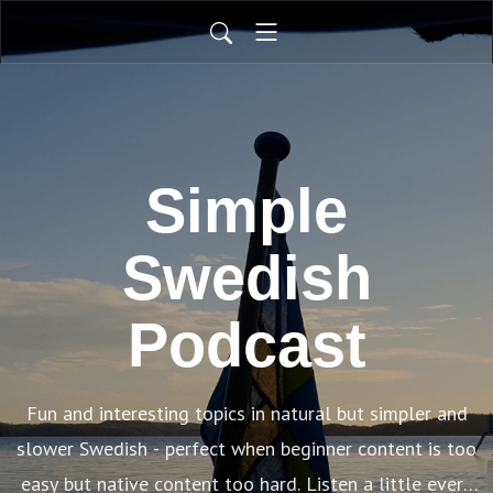
Simple
Swedish
Podcast
Fun and interesting topics in natural but simpler and
slower Swedish - perfect when beginner content is too
easy but native content too hard. Listen a little every