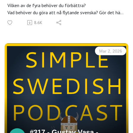
Vilken av de fyra behöver du förbättra?
Vad behöver du göra att nå flytande svenska? Gör det här
GRATIS quizzet och se vad du behöver jobba på!
8.6K
Mar 2, 2026
#317 - Gustav Vasa -