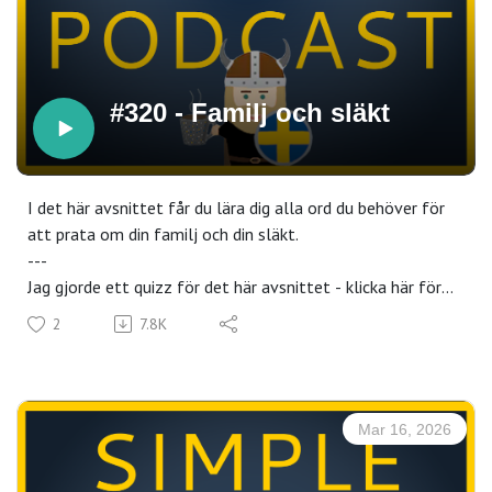
#320 - Familj och släkt
I det här avsnittet får du lära dig alla ord du behöver för
att prata om din familj och din släkt.
---
Jag gjorde ett quizz för det här avsnittet - klicka här för
att testa det du har lärt dig!
2
7.8K
---
Joina oss i programmet Lev Svenskan på Simple Swedish
Center och få community, content, podd-transkript,
uppgifter och live-event med konversationsträning varje
Mar 16, 2026
vecka för bara 29€ i månaden.
Klicka här för en gratis 7 dagars provperiod.