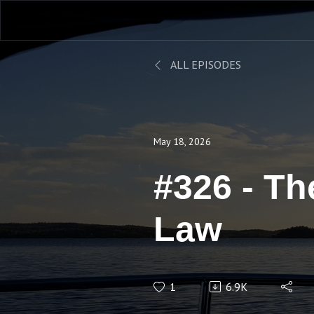
ALL EPISODES
May 18, 2026
#326 - T
Law
1
6.9K