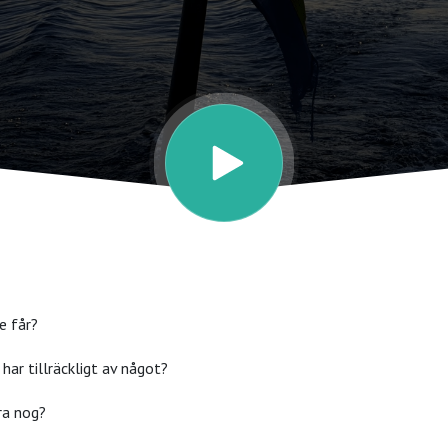
te får?
har tillräckligt av något?
bra nog?