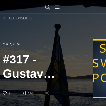
ALL EPISODES
Mar 2, 2026
#317 -
Gustav
Vasa -
2
7.4K
Sveriges